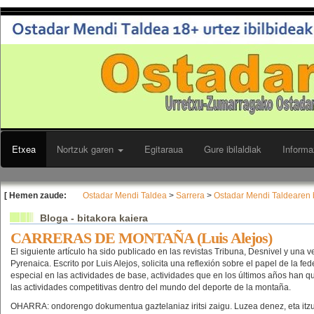
Etxea
Nortzuk garen
Egitaraua
Gure ibilaldiak
Informa
[ Hemen zaude:
Ostadar Mendi Taldea
>
Sarrera
>
Ostadar Mendi Taldearen 
Bloga - bitakora kaiera
CARRERAS DE MONTAÑA (Luis Alejos)
El siguiente artículo ha sido publicado en las revistas Tribuna, Desnivel y una v
Pyrenaica. Escrito por Luis Alejos, solicita una reflexión sobre el papel de la f
especial en las actividades de base, actividades que en los últimos años han
las actividades competitivas dentro del mundo del deporte de la montaña.
OHARRA: ondorengo dokumentua gaztelaniaz iritsi zaigu. Luzea denez, eta itz