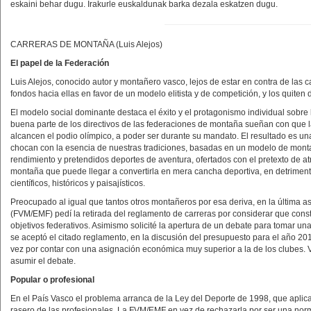
eskaini behar dugu. Irakurle euskaldunak barka dezala eskatzen dugu.
CARRERAS DE MONTAÑA (Luis Alejos)
El papel de la Federación
Luis Alejos, conocido autor y montañero vasco, lejos de estar en contra de las 
fondos hacia ellas en favor de un modelo elitista y de competición, y los quiten
El modelo social dominante destaca el éxito y el protagonismo individual sobre 
buena parte de los directivos de las federaciones de montaña sueñan con que la
alcancen el podio olímpico, a poder ser durante su mandato. El resultado es u
chocan con la esencia de nuestras tradiciones, basadas en un modelo de montañi
rendimiento y pretendidos deportes de aventura, ofertados con el pretexto de at
montaña que puede llegar a convertirla en mera cancha deportiva, en detrimento
científicos, históricos y paisajísticos.
Preocupado al igual que tantos otros montañeros por esa deriva, en la última
(FVM/EMF) pedí la retirada del reglamento de carreras por considerar que const
objetivos federativos. Asimismo solicité la apertura de un debate para tomar un
se aceptó el citado reglamento, en la discusión del presupuesto para el año 201
vez por contar con una asignación económica muy superior a la de los clubes. Vi
asumir el debate.
Popular o profesional
En el País Vasco el problema arranca de la Ley del Deporte de 1998, que aplica 
rasero de las profesionales. La FVM/EMF en vez de rechazarla por ser una norm