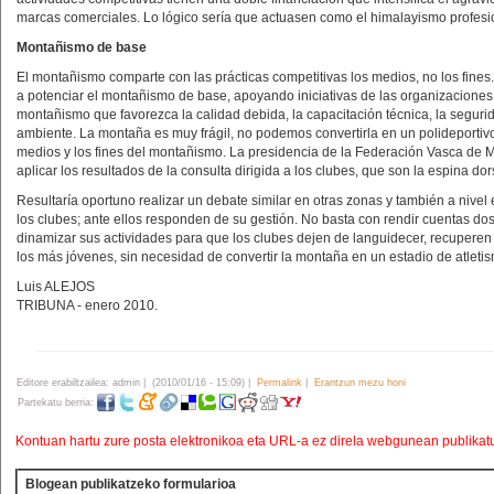
marcas comerciales. Lo lógico sería que actuasen como el himalayismo profesio
Montañismo de base
El montañismo comparte con las prácticas competitivas los medios, no los fine
a potenciar el montañismo de base, apoyando iniciativas de las organizaciones 
montañismo que favorezca la calidad debida, la capacitación técnica, la seguri
ambiente. La montaña es muy frágil, no podemos convertirla en un polideportivo
medios y los fines del montañismo. La presidencia de la Federación Vasca de M
aplicar los resultados de la consulta dirigida a los clubes, que son la espina d
Resultaría oportuno realizar un debate similar en otras zonas y también a nivel
los clubes; ante ellos responden de su gestión. No basta con rendir cuentas d
dinamizar sus actividades para que los clubes dejen de languidecer, recuperen e
los más jóvenes, sin necesidad de convertir la montaña en un estadio de atleti
Luis ALEJOS
TRIBUNA - enero 2010.
Editore erabiltzailea: admin | (2010/01/16 - 15:09) |
Permalink
|
Erantzun mezu honi
Partekatu berria:
Kontuan hartu zure posta elektronikoa eta URL-a ez direla webgunean publikat
Blogean publikatzeko formularioa