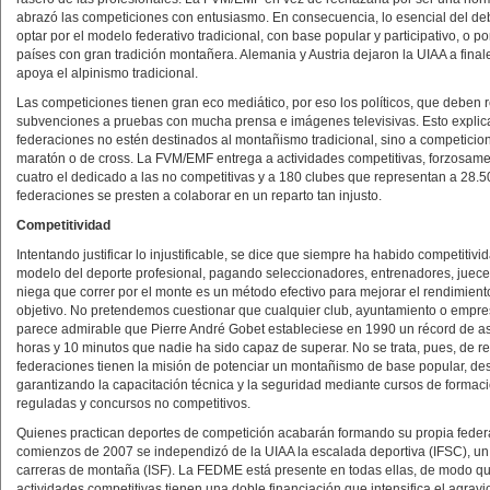
abrazó las competiciones con entusiasmo. En consecuencia, lo esencial del debat
optar por el modelo federativo tradicional, con base popular y participativo, o por
países con gran tradición montañera. Alemania y Austria dejaron la UIAA a final
apoya el alpinismo tradicional.
Las competiciones tienen gran eco mediático, por eso los políticos, que deben 
subvenciones a pruebas con mucha prensa e imágenes televisivas. Esto explica
federaciones no estén destinados al montañismo tradicional, sino a competicio
maratón o de cross. La FVM/EMF entrega a actividades competitivas, forzosamen
cuatro el dedicado a las no competitivas y a 180 clubes que representan a 28.50
federaciones se presten a colaborar en un reparto tan injusto.
Competitividad
Intentando justificar lo injustificable, se dice que siempre ha habido competitiv
modelo del deporte profesional, pagando seleccionadores, entrenadores, jueces y
niega que correr por el monte es un método efectivo para mejorar el rendimiento
objetivo. No pretendemos cuestionar que cualquier club, ayuntamiento o empre
parece admirable que Pierre André Gobet estableciese en 1990 un récord de 
horas y 10 minutos que nadie ha sido capaz de superar. No se trata, pues, de re
federaciones tienen la misión de potenciar un montañismo de base popular, desar
garantizando la capacitación técnica y la seguridad mediante cursos de forma
reguladas y concursos no competitivos.
Quienes practican deportes de competición acabarán formando su propia federac
comienzos de 2007 se independizó de la UIAA la escalada deportiva (IFSC), un a
carreras de montaña (ISF). La FEDME está presente en todas ellas, de modo que 
actividades competitivas tienen una doble financiación que intensifica el agravi