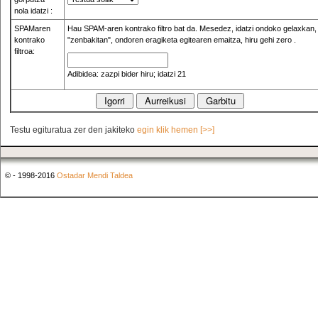
nola idatzi :
SPAMaren
Hau SPAM-aren kontrako filtro bat da. Mesedez, idatzi ondoko gelaxkan,
kontrako
"zenbakitan", ondoren eragiketa egitearen emaitza, hiru gehi zero .
filtroa:
Adibidea: zazpi bider hiru; idatzi 21
Testu egituratua zer den jakiteko
egin klik hemen [>>]
© - 1998-2016
Ostadar Mendi Taldea