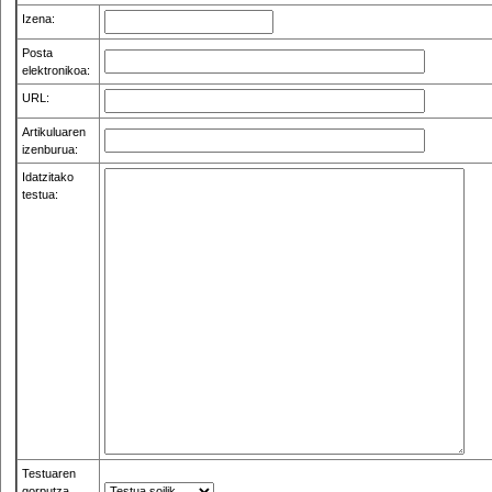
Izena:
Posta
elektronikoa:
URL:
Artikuluaren
izenburua:
Idatzitako
testua:
Testuaren
gorputza