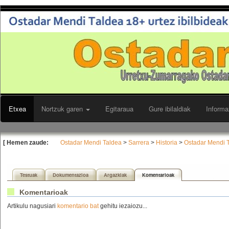
Etxea
Nortzuk garen
Egitaraua
Gure ibilaldiak
Informa
[ Hemen zaude:
Ostadar Mendi Taldea
>
Sarrera
>
Historia
>
Ostadar Mendi T
Testuak
Dokumentazioa
Argazkiak
Komentarioak
Komentarioak
Artikulu nagusiari
komentario bat
gehitu iezaiozu...