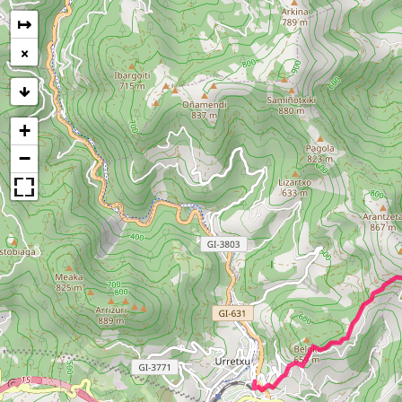
↦
×
+
−