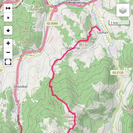
↦
×
1 km
+
−