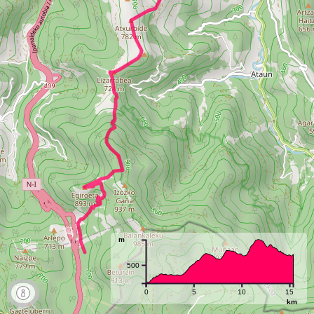
m
500
0
5
10
15
km